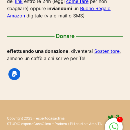
dei
link
entro le 24h (leggi
come fare
per non
sbagliare) oppure
inviandomi
un
Buono Regalo
Amazon
digitale (via e-mail o SMS)
Donare
effettuando una donazione
, diventerai
Sostenitore
,
almeno un caffè a chi scrive per Te!
Twitte
Ama
Copyright 2023 – espertocasaclima
1
Pinter
@esp
STUDIO espertoCasaClima – Padova / PH studio – Arco TN