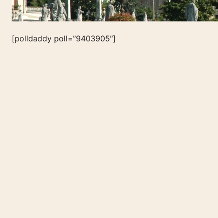
[polldaddy poll=”9403905″]