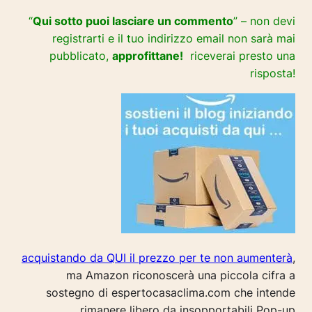
“
Qui sotto puoi lasciare un commento
” – non devi
registrarti e il tuo indirizzo email non sarà mai
pubblicato,
approfittane!
riceverai presto una
risposta!
acquistando da QUI il prezzo per te non aumenterà
,
ma Amazon riconoscerà una piccola cifra a
sostegno di espertocasaclima.com che intende
rimanere libero da insopportabili Pop-up