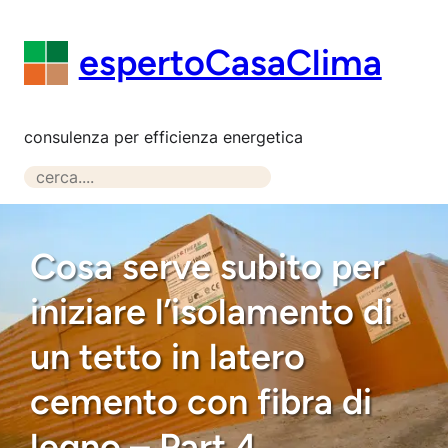
Vai
al
espertoCasaClima
contenuto
consulenza per efficienza energetica
S
e
a
r
Cosa serve subito per
c
iniziare l’isolamento di
h
un tetto in latero
cemento con fibra di
legno – Part 4