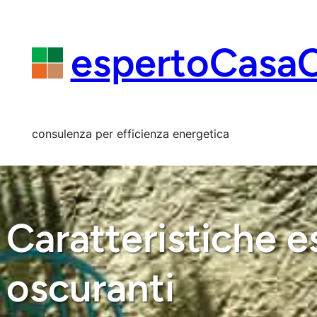
Vai
al
contenuto
espertoCasa
consulenza per efficienza energetica
Caratteristiche e
oscuranti