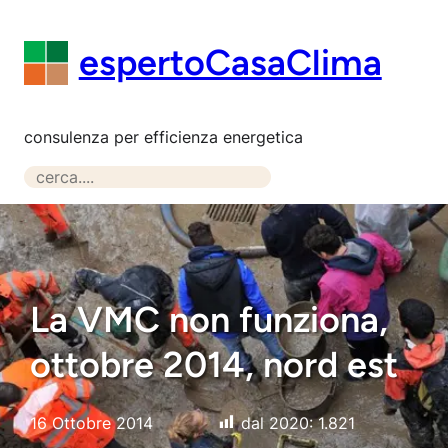
Vai
al
espertoCasaClima
contenuto
consulenza per efficienza energetica
S
e
a
r
c
h
La VMC non funziona,
ottobre 2014, nord est
16 Ottobre 2014
dal 2020:
1.821