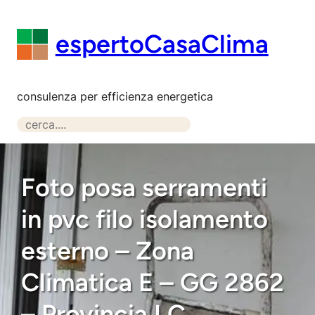
Vai
al
espertoCasaClima
contenuto
consulenza per efficienza energetica
S
e
a
r
Foto posa serramenti
c
in pvc filo isolamento
h
esterno – Zona
Climatica E – GG 2862
– Provincia LC