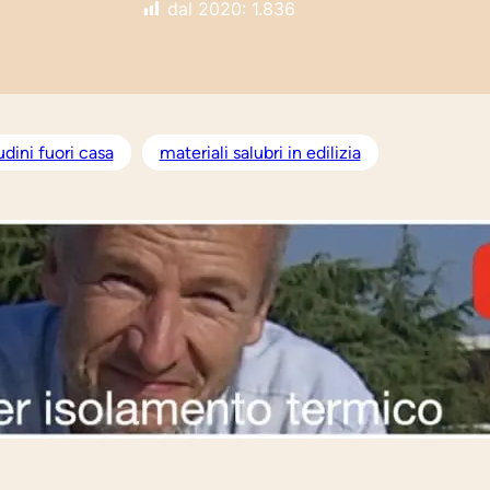
dal 2020:
1.836
udini fuori casa
materiali salubri in edilizia