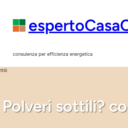
Vai
al
contenuto
espertoCasa
consulenza per efficienza energetica
Polveri sottili? c