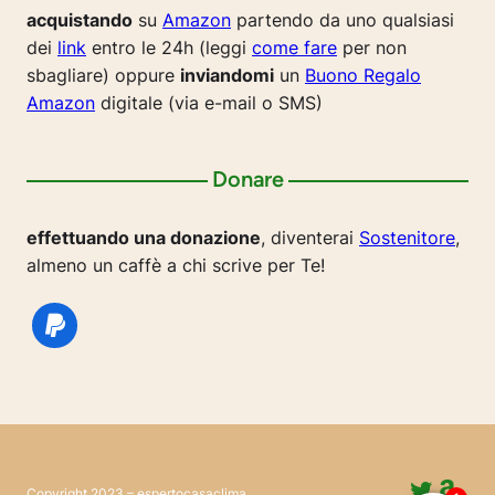
acquistando
su
Amazon
partendo da uno qualsiasi
dei
link
entro le 24h (leggi
come fare
per non
sbagliare) oppure
inviandomi
un
Buono Regalo
Amazon
digitale (via e-mail o SMS)
Donare
effettuando una donazione
, diventerai
Sostenitore
,
almeno un caffè a chi scrive per Te!
Twitte
Ama
Copyright 2023 – espertocasaclima