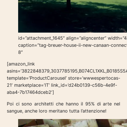
id=”attachment_1645″ align=”aligncenter” width=”
caption=”tag-breuer-house-ii-new-canaan-connec
8″
[amazon_link
asins=’3822848379,3037785195,B074CL1XKL,B0185S5
template=’ProductCarousel’ store=’wwwespertocas-
21′ marketplace=’IT’ link_id=’d24b0139-c56b-4e9f-
aba4-7b17464dceb2′]
Poi ci sono architetti che hanno il 95% di arte nel
sangue, anche loro meritano tutta l’attenzione!