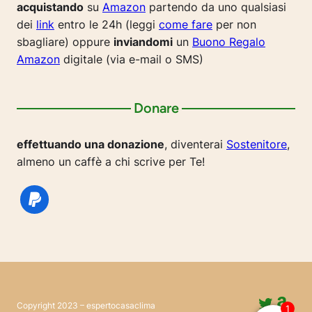
acquistando
su
Amazon
partendo da uno qualsiasi
dei
link
entro le 24h (leggi
come fare
per non
sbagliare) oppure
inviandomi
un
Buono Regalo
Amazon
digitale (via e-mail o SMS)
Donare
effettuando una donazione
, diventerai
Sostenitore
,
almeno un caffè a chi scrive per Te!
Twitte
Ama
Copyright 2023 – espertocasaclima
1