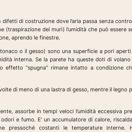
difetti di costruzione dove l’aria passa senza contro
e (traspirazione dei muri) l’umidità che può essere sm
ne, aprendo le finestre.
l’intonaco o il gesso) sono una superficie a pori aper
ità interna. Se la parete ha queste doti di volano i
o effetto “spugna” rimane intatto a condizione ch
olte di meno di una lastra di gesso, mentre il legno 
nte, assorbe in tempi veloci l’umidità eccessiva prese
odori e fumo. E’ un accumulatore di calore, riscald
e pressoché costanti le temperature interne. Ha