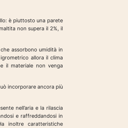
llo: è piuttosto una parete
altita non supera il 2%, il
ti che assorbono umidità in
grometrico allora il clima
e il materiale non venga
può incorporare ancora più
nte nell’aria e la rilascia
andosi e raffreddandosi in
 inoltre caratteristiche