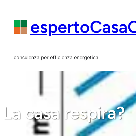
Vai
al
contenuto
espertoCasa
consulenza per efficienza energetica
La casa respira?