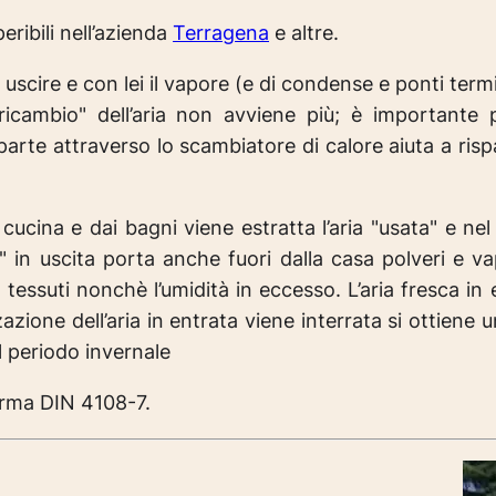
peribili nell’azienda
Terragena
e altre.
 uscire e con lei il vapore (e di condense e ponti termi
 ricambio" dell’aria non avviene più; è importante
te attraverso lo scambiatore di calore aiuta a rispar
 cucina e dai bagni viene estratta l’aria "usata" e n
" in uscita porta anche fuori dalla casa polveri e va
i, tessuti nonchè l’umidità in eccesso. L’aria fresca in 
izzazione dell’aria in entrata viene interrata si ottien
l periodo invernale
orma DIN 4108-7.