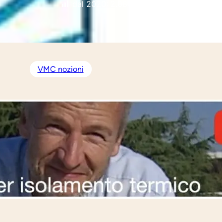
dal 2020:
2.085
VMC nozioni