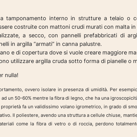
a, a tamponamento interno in strutture a telaio o 
essere costruite con mattoni crudi murati con malta in 
izzate, a secco, con pannelli prefabbricati di argi
li in argilla “armati” in canna palustre.
terpiano e di copertura dove si vuole creare maggiore m
no utilizzare argilla cruda sotto forma di pianelle o 
r nulla!
rtamento, ovvero isolare in presenza di umidità. Per esempio 
ino ad un 50-60% mentre la fibra di legno, che ha una igroscopici
ale proprietà fa un validissimo volano igrometrico, in grado di smo
tivo. Il poliestere, avendo una struttura a cellule chiuse, man
teriali come la fibra di vetro o di roccia, perdono totalmente