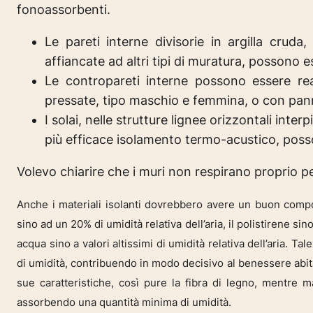
fonoassorbenti.
Le pareti interne divisorie in argilla crud
affiancate ad altri tipi di muratura, possono 
Le contropareti interne possono essere real
pressate, tipo maschio e femmina, o con pannel
I solai, nelle strutture lignee orizzontali in
più efficace isolamento termo-acustico, posso
Volevo chiarire che i muri non respirano proprio pe
Anche i materiali isolanti dovrebbero avere un buon compo
sino ad un 20% di umidità relativa dell’aria, il polistirene s
acqua sino a valori altissimi di umidità relativa dell’aria. T
di umidità, contribuendo in modo decisivo al benessere abita
sue caratteristiche, così pure la fibra di legno, mentre ma
assorbendo una quantità minima di umidità.