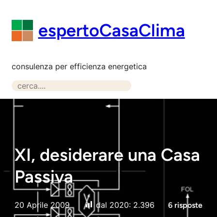
Vai
al
espertoCasaClima
contenuto
consulenza per efficienza energetica
S
e
a
r
c
h
XI, desiderare una Casa
Passiva
20 Aprile 2009
dal 2020:
2.396
6 risposte